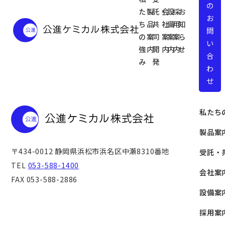
の
た
製
託・
会
設
採
お
お
ち
品
共
社
備
用
知
問
の
案
同
案
案
案
ら
い
強
内
開
内
内
内
せ
合
み
発
わ
せ
私たち
製品案
〒434-0012
静岡県浜松市浜名区中瀬8310番地
受託・
TEL
053-588-1400
会社案
FAX 053-588-2886
設備案
採用案