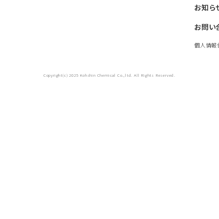
お知ら
お問い
個人情報
Copyright(c) 2025 Kohshin Chemical Co.,ltd. All Rights Reserved.