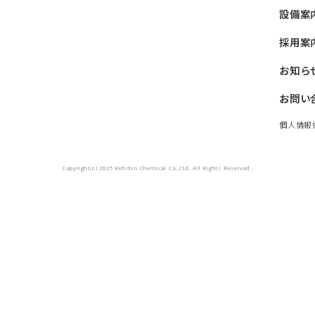
設備案
採用案
お知ら
お問い
個人情報
Copyright(c) 2025 Kohshin Chemical Co.,ltd. All Rights Reserved.