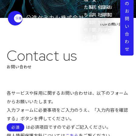
の
た
製
託・
会
設
採
お
お
ち
品
共
社
備
用
知
問
の
案
同
案
案
案
ら
TOP
お問い合わせ
い
強
内
開
内
内
内
せ
合
み
発
わ
せ
Contact us
お問い合わせ
各サービスや採用に関するお問い合わせは、以下のフォーム
からお願いいたします。
入力フォームに必要事項をご入力のうえ、「入力内容を確認
する」ボタンを押してください。
は必須項目ですので必ずご記入ください。
必須
個人情報保護方針については
こちら
をご覧ください。