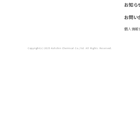
お知ら
お問い
個人情報
Copyright(c) 2025 Kohshin Chemical Co.,ltd. All Rights Reserved.