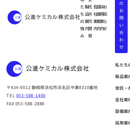
の
た
製
託・
会
設
採
お
お
ち
品
共
社
備
用
知
問
の
案
同
案
案
案
ら
い
強
内
開
内
内
内
せ
合
み
発
わ
せ
私たち
製品案
〒434-0012
静岡県浜松市浜名区中瀬8310番地
受託・
TEL
053-588-1400
会社案
FAX 053-588-2886
設備案
採用案